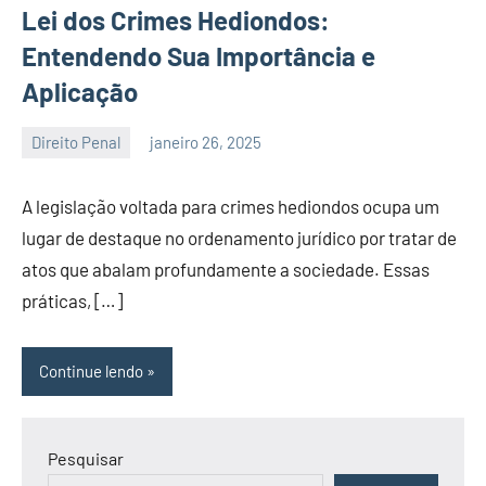
Lei dos Crimes Hediondos:
Entendendo Sua Importância e
Aplicação
Direito Penal
janeiro 26, 2025
contato@atequando.com.br
Nenhum
Comentário
A legislação voltada para crimes hediondos ocupa um
lugar de destaque no ordenamento jurídico por tratar de
atos que abalam profundamente a sociedade. Essas
práticas, […]
Continue lendo
Pesquisar